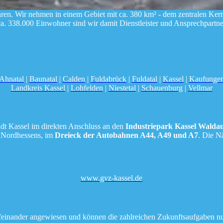
en. Wir nehmen in einem Gebiet mit ca. 380 km² - dem zentralen Kern
ca. 338.000 Einwohner sind wir damit Dienstleister und Ansprechpart
Ahnatal
|
Baunatal
|
Calden
|
Fuldabrück
|
Fuldatal
|
Kassel
|
Kaufunge
Landkreis Kassel
|
Lohfelden
|
Niestetal
|
Schauenburg
|
Vellmar
adt Kassel im direkten Anschluss an den
Industriepark Kassel Walda
 Nordhessens, im
Dreieck der Autobahnen A44, A49 und A7
. Die N
www.gvz-kassel.de
feinander angewiesen und können die zahlreichen Zukunftsaufgaben nu