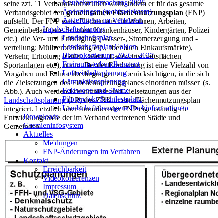
Neubekanntmachung 2025
seine zzt. 11 Verbandskommunen wahr, indem er für das gesamte
Änderungen (rechtswirksam)
Verbandsgebiet den
gemeinsamen Flächennutzungsplan
(FNP)
Änderungen im Verfahren
aufstellt. Der FNP weist Flächen aus für Wohnen, Arbeiten,
Landschaftsplanung
Gemeinbedarf (wie Schulen, Krankenhäuser, Kindergärten, Polizei
Landschaftsplan
etc.), die Ver- und Entsorgung (Wasser-, Stromerzeugung und -
Landschaftsplan Calden
verteilung; Müllverbrennung etc., aber auch Einkaufsmärkte),
Biotopkartierung 2026 - 2027
Verkehr, Erholung (Grün-, Wald-, Landwirtschaftsflächen,
Freiraumverbundkonzept
Sportanlagen etc.), u.a.m. Bei der Erarbeitung ist eine Vielzahl von
Luftreinhalteplanung
Vorgaben und Rahmenbedingungen zu berücksichtigen, in die sich
Lärmaktionsplanung
die Zielsetzungen des Flächennutzungsplanes einordnen müssen (s.
Feldwege und Säume
Abb.). Auch werden Erkenntnisse und Zielsetzungen aus der
Pilotprojekt Steinleseplatz
Landschaftsplanung
(LP) des ZRK in den Flächennutzungsplan
Landschaftsbezogene Fachinformationen
integriert. Letztlich aber formuliert der FNP eigenständig die
Downloads
Entwicklungsziele der im Verband vertretenen Städte und
Gremieninfosystem
Gemeinden.
Aktuelles
Meldungen
FNP-Änderungen im Verfahren
Kontakt
Erreichbarkeit
Videokonferenzen
Impressum
Datenschutz