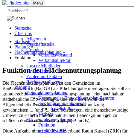
Menü
Startseite
Über uns
Allgemein
Startseite
»
Geschäftsstelle
Planung
»
Gremien
Flächennutzungsplanung
»
Verbandsvorstand
Funktion
Verbandsdirektor
Unsere Mitglieder
Funktion der Flächennutzungsplanung
Finanzdaten
Zahlen und Fakten
Rechtsgrundlagen
Die Flächennutzungsplanung ist den Gemeinden im
Planung
BauGesetzBuch (BauGB) als Pflichtaufgabe übertragen. Sie soll als
Entwicklungsplanung
grundlegende räumliche Entwicklungsplanung "eine nachhaltige
Kommunaler Entwicklungsplan Zentren
städtebauliche Entwicklung ... und eine dem Wohl der
Siedlungsrahmenkonzept
Allgemeinheit dienende sozialgerechte Bodennutzung
Arbeitshilfen
gewährleisten ... [und] ... dazu beizutragen, eine menschenwürdige
Verkehr
Umwelt zu sichern und die natürlichen Lebensgrundlagen zu
Flächennutzungsplanung
schützen und zu entwickeln" ( §1 (5) BauGB).
Funktion
Urkunde 2009
Diese Aufgabe nimmt der Zweckverband Raum Kassel (ZRK) für