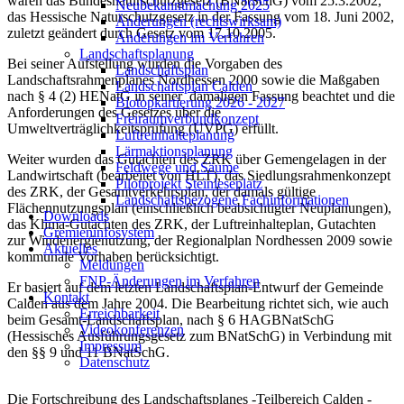
waren das Bundesnaturschutzgesetz (BNatSchG) vom 25.3.2002,
Neubekanntmachung 2025
das Hessische Naturschutzgesetz in der Fassung vom 18. Juni 2002,
Änderungen (rechtswirksam)
zuletzt geändert durch Gesetz vom 17.10.2005.
Änderungen im Verfahren
Landschaftsplanung
Bei seiner Aufstellung wurden die Vorgaben des
Landschaftsplan
Landschaftsrahmenplanes Nordhessen 2000 sowie die Maßgaben
Landschaftsplan Calden
nach § 4 (2) HENatG in seiner damaligen Fassung beachtet und die
Biotopkartierung 2026 - 2027
Anforderungen des Gesetzes über die
Freiraumverbundkonzept
Umweltverträglichkeitsprüfung (UVPG) erfüllt.
Luftreinhalteplanung
Lärmaktionsplanung
Weiter wurden das Gutachten des ZRK über Gemengelagen in der
Feldwege und Säume
Landwirtschaft (bearbeitet von HLT), das Siedlungsrahmenkonzept
Pilotprojekt Steinleseplatz
des ZRK, der Gesamtverkehrsplan, der damals gültige
Landschaftsbezogene Fachinformationen
Flächennutzungsplan (einschließlich beabsichtigter Neuplanungen),
Downloads
das Klima-Gutachten des ZRK, der Luftreinhalteplan, Gutachten
Gremieninfosystem
zur Windenergienutzung, der Regionalplan Nordhessen 2009 sowie
Aktuelles
kommunale Vorhaben berücksichtigt.
Meldungen
FNP-Änderungen im Verfahren
Er basiert auf dem letzten Landschaftsplan-Entwurf der Gemeinde
Kontakt
Calden aus dem Jahre 2004. Die Bearbeitung richtet sich, wie auch
Erreichbarkeit
beim Gesamt-Landschaftsplan, nach § 6 HAGBNatSchG
Videokonferenzen
(Hessisches Ausführungsgesetz zum BNatSchG) in Verbindung mit
Impressum
den §§ 9 und 11 BNatSchG.
Datenschutz
Die Fortschreibung des Landschaftsplanes -Teilbereich Calden -