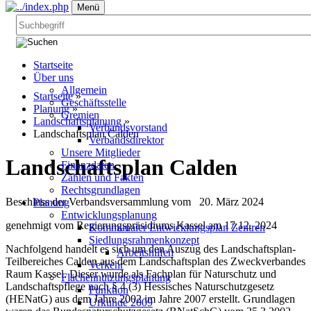
Menü
Startseite
Über uns
Allgemein
Startseite
»
Geschäftsstelle
Planung
»
Gremien
Landschaftsplanung
»
Verbandsvorstand
Landschaftsplan Calden
Verbandsdirektor
Unsere Mitglieder
Landschaftsplan Calden
Finanzdaten
Zahlen und Fakten
Rechtsgrundlagen
Beschluss der Verbandsversammlung vom 20. März 2024
Planung
Entwicklungsplanung
genehmigt vom Regierungspräsidiums Kassel am 17.12. 2024
Kommunaler Entwicklungsplan Zentren
Siedlungsrahmenkonzept
Nachfolgend handelt es sich um den Auszug des Landschaftsplan-
Arbeitshilfen
Teilbereiches Calden aus dem Landschaftsplan des Zweckverbandes
Verkehr
Raum Kassel. Dieser wurde als Fachplan für Naturschutz und
Flächennutzungsplanung
Landschaftspflege nach § 4 (3) Hessisches Naturschutzgesetz
Funktion
(HENatG) aus dem Jahre 2002 im Jahre 2007 erstellt. Grundlagen
Urkunde 2009