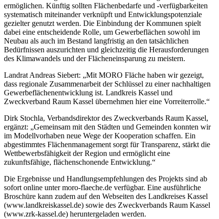
ermöglichen. Künftig sollten Flächenbedarfe und -verfügbarkeiten
systematisch miteinander verknüpft und Entwicklungspotenziale
gezielter genutzt werden. Die Einbindung der Kommunen spielt
dabei eine entscheidende Rolle, um Gewerbeflächen sowohl im
Neubau als auch im Bestand langfristig an den tatsächlichen
Bedürfnissen auszurichten und gleichzeitig die Herausforderungen
des Klimawandels und der Flächeneinsparung zu meistern.
Landrat Andreas Siebert: „Mit MORO Fläche haben wir gezeigt,
dass regionale Zusammenarbeit der Schlüssel zu einer nachhaltigen
Gewerbeflächenentwicklung ist. Landkreis Kassel und
Zweckverband Raum Kassel übernehmen hier eine Vorreiterrolle.“
Dirk Stochla, Verbandsdirektor des Zweckverbands Raum Kassel,
ergänzt: „Gemeinsam mit den Städten und Gemeinden konnten wir
im Modellvorhaben neue Wege der Kooperation schaffen. Ein
abgestimmtes Flächenmanagement sorgt für Transparenz, stärkt die
Wettbewerbsfähigkeit der Region und ermöglicht eine
zukunftsfähige, flächenschonende Entwicklung.“
Die Ergebnisse und Handlungsempfehlungen des Projekts sind ab
sofort online unter moro-flaeche.de verfügbar. Eine ausführliche
Broschüre kann zudem auf den Webseiten des Landkreises Kassel
(www.landkreiskassel.de) sowie des Zweckverbands Raum Kassel
(www.zrk-kassel.de) heruntergeladen werden.