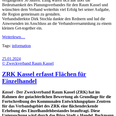
vergangenen 50 Jahren. Einig waren sich alle über die
Bedeutsamkeit des Planungsverbandes für den Raum Kassel und
wünschten dem Verband weiterhin viel Erfolg bei seiner Aufgabe,
die Region gemeinsam zu gestalten.
Verbandsdirektor Dirk Stochla dankte den Rednern und lud die
Anwesenden im Anschluss an die Verbandsversammlung zu einem
kleinen Get-together ein.
Weiterlesen…
Tags:
information
25.01.2024
© Zweckverband Raum Kassel
ZRK Kassel erfasst Flächen für
Einzelhandel
Kassel
- Der Zweckverband Raum Kassel (ZRK) hat im
Rahmen der gutachterlichen Bewertung als Grundlage für die
Fortschreibung des Kommunalen Entwicklungsplans Zentren
für das Verbandsgebiet des ZRK eine flächendeckende
Erhebung des Einzelhandelsbestandes beauftragt. Diese
Untersuchung wird durch das Büro Stadt + Handel, Beckmann