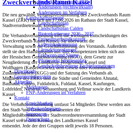
Zweckverbands Raum Kassel
Neubekanntmachung 2025
Änderungen (rechtswirksam)
Änderungen im Verfahren
Die neu gewählte Verbandsversammlung des Zweckverbands Raum
Landschaftsplanung
Kassel (ZRK) hat sich am 17.06.2026 im Rathaus der Stadt Kassel,
Landschaftsplan
Stadtverordnetensaal, konstituiert.
Landschaftsplan Calden
Biotopkartierung 2026 - 2027
Die Verbandsversammlung trifft die wichtigen Entscheidungen des
Freiraumverbundkonzept
Zweckverbands Raum Kassel. Sie überwacht die
Luftreinhalteplanung
Verwaltung sowie die Geschäftsführung des Vorstands. Außerdem
Lärmaktionsplanung
stellt sie den Haushaltsplan auf. Ihre Kompetenzen leiten sich aus
Feldwege und Säume
der Hessischen Gemeindeordnung (HGO), dem Gesetz zur
Pilotprojekt Steinleseplatz
Neugliederung der Landkreise Hofgeismar, Kassel und
Landschaftsbezogene Fachinformationen
Wolfhagen (Kassel-Gesetz), dem Gesetz über Kommunale
Downloads
Zusammenarbeit (KGG) und der Satzung des Verbands ab.
Gremieninfosystem
Mitglieder des ZRKs sind die Städte und Gemeinden Ahnatal,
Aktuelles
Baunatal, Calden, Fuldabrück, Fuldatal, Kassel, Kaufungen,
Meldungen
Lohfelden, Niestetal, Schauenburg und Vellmar sowie der Landkreis
FNP-Änderungen im Verfahren
Kassel.
Kontakt
Erreichbarkeit
Die Verbandsversammlung umfasst 54 Mitglieder. Diese werden aus
Videokonferenzen
den Stadt- und Gemeindeparlamenten der
Impressum
Mitgliedskommunen, der Stadtverordnetenversammlung der Stadt
Datenschutz
Kassel sowie dem Kreistag des Landkreises Kassel
entsendet. Jede der drei Gruppen stellt jeweils 18 Personen.