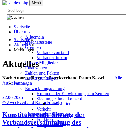
Menü
Startseite
Über uns
Allgemein
Startseite
»
Geschäftsstelle
Aktuelles
»
Gremien
Meldungen
Verbandsvorstand
Verbandsdirektor
Aktuelles
Unsere Mitglieder
Finanzdaten
Zahlen und Fakten
Nach Autor
gefiltert
:
© Zweckverband Raum Kassel
Alle
Rechtsgrundlagen
Artikel anzeigen
Planung
Entwicklungsplanung
Kommunaler Entwicklungsplan Zentren
22.06.2026
Siedlungsrahmenkonzept
© Zweckverband Raum Kassel
Arbeitshilfen
Verkehr
Konstituierende Sitzung der
Flächennutzungsplanung
Funktion
Verbandsversammlung des
Urkunde 2009