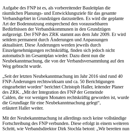
Aufgabe des FNP ist es, als vorbereitender Bauleitplan die
räumlichen Planungs- und Entwicklungsziele für das gesamte
Verbandsgebiet in Grundzügen darzustellen. Es wird die geplante
Art der Bodennutzung entsprechend den voraussehbaren
Bedürfnissen der Verbandskommunen in den Grundzügen
aufgezeigt. Der FNP des ZRK stammt aus dem Jahr 2009. Er wird
seitdem permanent durch Änderungen und Anpassungen
aktualisiert. Diese Änderungen werden jeweils durch
Einzelgenehmigungen rechtskräftig, finden sich jedoch nicht
automatisch im Gesamtplan wieder. Dazu dient nun die
Neubekanntmachung, die von der Verbandsversammlung auf den
Weg gebracht wurde.
„Seit der letzten Neubekanntmachung im Jahr 2016 sind rund 40
FNP-Änderungen rechtswirksam und ca. 50 Berichtigungen
eingearbeitet worden“ berichtet Christoph Haller, leitender Planer
des ZRK. „Mit der Integration des FNP der Gemeinde
Calden, die vor wenigen Monaten rechtskräftig geworden ist, wurde
die Grundlage für eine Neubekanntmachung gelegt“,
erläutert Haller weiter.
Mit der Neubekanntmachung ist allerdings noch keine vollständige
Fortschreibung des FNP verbunden. Diese erfolgt in einem weiteren
Schritt, wie Verbandsdirektor Dirk Stochla betont: „Wir bereiten nun