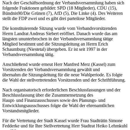
Nach der Geschäftsordnung der Verbandsversammlung haben sich
folgende Fraktionen gebildet: SPD (18 Mitglieder), CDU (15),
Bündnis90/Die Grünen (7), AfD (5), Die Linke (4). Des Weiteren
stellt die FDP zwei und es gibt drei parteilose Mitglieder.
Die konstituierende Sitzung wurde vom Verbandsvorsitzenden
Herrn Landrat Andreas Siebert eröffnet. Danach wurde das am
längsten ununterbrochen in der Verbandsversammlung tätige
Mitglied bestimmt und die Sitzungsleitung an Herrn Erich
Schaumburg (Niestetal) übergeben. Er ist seit 1997 in der
Verbandsversammlung tätig.
Anschließend wurde erneut Herr Manfred Merz (Kassel) zum
Vorsitzenden der Verbandsversammlung gewählt und
übernahm die Sitzungsleitung für die neue Wahlperiode. Es folgte
die Wahl der stellvertretenden Vorsitzenden und der Schriftführung.
Nach organisatorisch erforderlichen Beschlussfassungen und der
Beschlussfassung über die Zusammensetzung des
Haupt- und Finanzausschusses sowie des Planungs- und
Entwicklungsausschusses folgte die Wahl der ehrenamtlichen
Vorstandsmitglieder.
Für die Vertretung der Stadt Kassel wurde Frau Stadträtin Simone
Fedderke und für Ihre Stellvertretung Herr Stadtrat Heiko Lehmkuhl